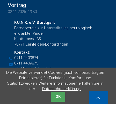
Vortrag
02.11.2026, 19:30
F.U.N.K. e.V. Stuttgart
Förderverein zur Unterstützung neurologisch
erkrankter Kinder
Kapfstrasse 35
70771 Leinfelden-Echterdingen
Kontakt:
0711 4409874
0711 4409875
info@funk-stuttgart.de
Die Website verwendet Cookies (auch von beauftragten
Facebook
Drittanbieter) für Funktions-, Komfort- und
Statistikzwecken. Weitere Informationen erhalten Sie in
der
Datenschutzerklärung.
© F.U.N.K. e.V. Stuttgart 2019 von
DAS KONZEPT GmbH
|
Impressum
|
Datenschutzerklärung
OK