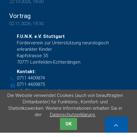
22.10.2026, 18:00
Vortrag
02.11.2026, 19:30
F.U.N.K. e.V. Stuttgart
Förderverein zur Unterstützung neurologisch
erkrankter Kinder
Kapfstrasse 35
70771 Leinfelden-Echterdingen
Kontakt:
0711 4409874
0711 4409875
info@funk-stuttgart.de
Die Website verwendet Cookies (auch von beauftragten
Facebook
Drittanbieter) für Funktions-, Komfort- und
Statistikzwecken. Weitere Informationen erhalten Sie in
der
Datenschutzerklärung.
© F.U.N.K. e.V. Stuttgart 2019 von
DAS KONZEPT GmbH
|
Impressum
|
Datenschutzerklärung
OK