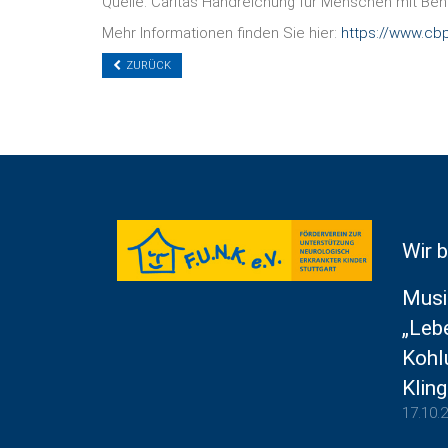
Quelle: Caritas Handreichung für Menschen mit Beh
Mehr Informationen finden Sie hier:
https://www.cbp
ZURÜCK
Wir b
Musi
„Leb
Kohl
Kling
17.10.