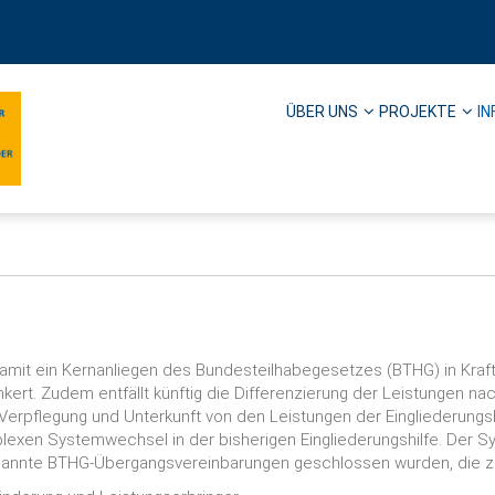
ÜBER UNS
PROJEKTE
IN
 damit ein Kernanliegen des Bundesteilhabegesetzes (BTHG) in Kraft
ert. Zudem entfällt künftig die Differenzierung der Leistungen nach 
Verpflegung und Unterkunft von den Leistungen der Eingliederungsh
plexen Systemwechsel in der bisherigen Eingliederungshilfe. Der 
nannte BTHG-Übergangsvereinbarungen geschlossen wurden, die zu