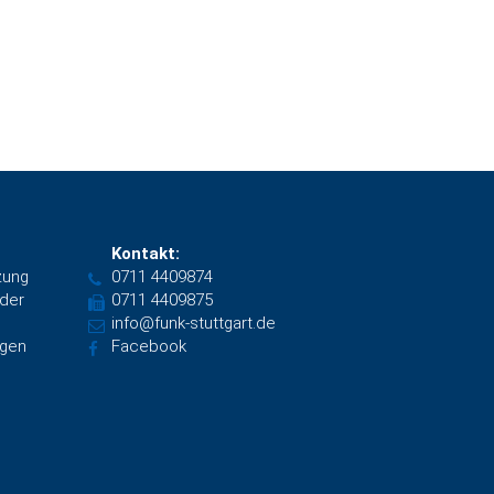
Kontakt:
zung
0711 4409874
nder
0711 4409875
info@funk-stuttgart.de
ngen
Facebook