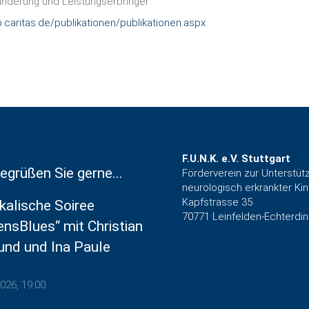
inderung und Leistungserbringer
.caritas.de/publikationen/publikationen.aspx
F.U.N.K. e.V. Stuttgart
egrüßen Sie gerne...
Förderverein zur Unterstüt
neurologisch erkrankter Ki
Kapfstrasse 35
kalische Soiree
70771 Leinfelden-Echterdi
ensBlues“ mit Christian
und und Ina Paule
2026, 19:00