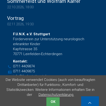
Sommerfeldt und Wolfram Karrer
22.10.2026, 18:00
Vortrag
02.11.2026, 19:30
F.U.N.K. e.V. Stuttgart
Förderverein zur Unterstützung neurologisch
erkrankter Kinder
Kapfstrasse 35
70771 Leinfelden-Echterdingen
Kontakt:
0711 4409874
0711 4409875
info@funk-stuttgart.de
Die Website verwendet Cookies (auch von beauftragten
Facebook
Drittanbieter) für Funktions-, Komfort- und
Statistikzwecken. Weitere Informationen erhalten Sie in
der
Datenschutzerklärung.
© F.U.N.K. e.V. Stuttgart 2019 von
DAS KONZEPT GmbH
|
Impressum
|
Datenschutzerklärung
OK